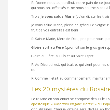
R: Donne-nous aujourd’hui, notre pain de ce j
qui nous ont offensés et ne nous soumets pas à l
Trois
Je vous salue Marie
(qu’on dit sur les trois
Je vous salue Marie, pleine de grâce! Le Seigneur
fruit de vos entrailles est béni.
R: Sainte Marie, Mère de Dieu, prie pour nous, p
Gloire soit au Père
(qu’on dit sur le gros grain qu
Gloire au Père, au Fils et au Saint Esprit.
R: Au Dieu qui est, qui était et qui vient pour les 
ou
R: Comme il était au commencement, maintenant e
Les 20 mystères du Rosair
Le rosaire en son entier se compose depuis le
16
apostolique «
Rosarium Virginis Mariae
» du Pape
cinq dizaines. Chaque dizaine sera dédiée en l’