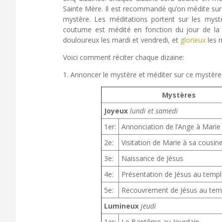
Sainte Mère. Il est recommandé qu’on médite sur 
mystère. Les méditations portent sur les mystè
coutume est médité en fonction du jour de la s
douloureux les mardi et vendredi, et
glorieux
les 
Voici comment réciter chaque dizaine:
1. Annoncer le mystère et méditer sur ce mystère a
Mystères
Joyeux
lundi et samedi
1er:
Annonciation de l’Ange à Marie
2e:
Visitation de Marie à sa cousin
3e:
Naissance de Jésus
4e:
Présentation de Jésus au temp
5e:
Recouvrement de Jésus au tem
Lumineux
jeudi
1er:
Le Baptême au Jourdain