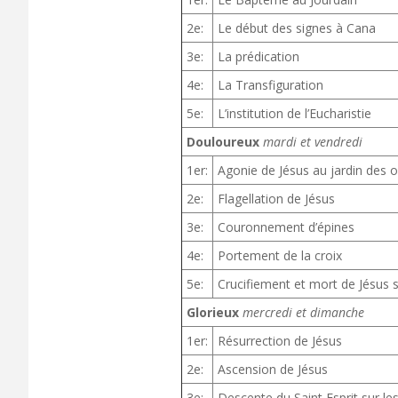
2e:
Le début des signes à Cana
3e:
La prédication
4e:
La Transfiguration
5e:
L’institution de l’Eucharistie
Douloureux
mardi et vendredi
1er:
Agonie de Jésus au jardin des ol
2e:
Flagellation de Jésus
3e:
Couronnement d’épines
4e:
Portement de la croix
5e:
Crucifiement et mort de Jésus s
Glorieux
mercredi et dimanche
1er:
Résurrection de Jésus
2e:
Ascension de Jésus
3e:
Descente du Saint Esprit sur le