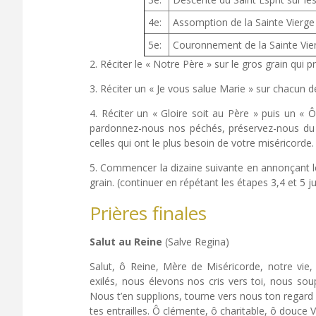
4e:
Assomption de la Sainte Vierge
5e:
Couronnement de la Sainte Vier
2. Réciter le « Notre Père » sur le gros grain qui 
3. Réciter un « Je vous salue Marie » sur chacun de
4. Réciter un « Gloire soit au Père » puis un « 
pardonnez-nous nos péchés, préservez-nous du f
celles qui ont le plus besoin de votre miséricorde.
5. Commencer la dizaine suivante en annonçant le
grain. (continuer en répétant les étapes 3,4 et 5 j
Prières finales
Salut au Reine
(Salve Regina)
Salut, ô Reine, Mère de Miséricorde, notre vie,
exilés, nous élevons nos cris vers toi, nous sou
Nous t’en supplions, tourne vers nous ton regard m
tes entrailles. Ô clémente, ô charitable, ô douce