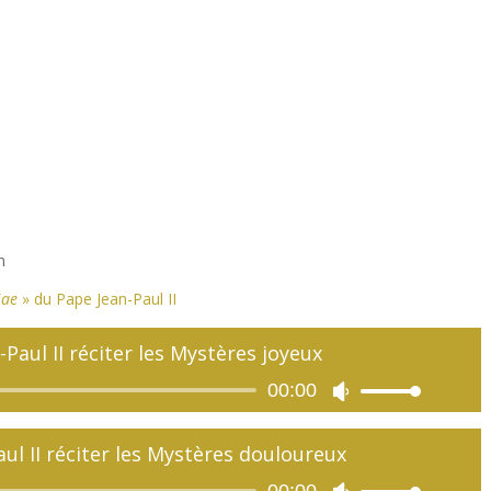
n
iae
» du Pape Jean-Paul II
-Paul II réciter les Mystères joyeux
Lecteur
00:00
Utilisez
audio
les
flèches
ul II réciter les Mystères douloureux
haut/bas
pour
Lecteur
00:00
Utilisez