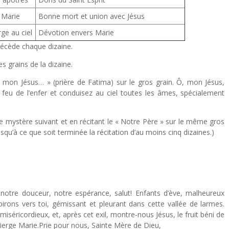
 Marie
Bonne mort et union avec Jésus
ge au ciel
Dévotion envers Marie
précède chaque dizaine.
s grains de la dizaine.
Ô mon Jésus… » (prière de Fatima) sur le gros grain. Ô, mon Jésus,
eu de l’enfer et conduisez au ciel toutes les âmes, spécialement
 mystère suivant et en récitant le « Notre Père » sur le même gros
usqu’à ce que soit terminée la récitation d’au moins cinq dizaines.)
 notre douceur, notre espérance, salut! Enfants d’ève, malheureux
pirons vers toi, gémissant et pleurant dans cette vallée de larmes.
iséricordieux, et, après cet exil, montre-nous Jésus, le fruit béni de
 Vierge Marie.Prie pour nous, Sainte Mère de Dieu,