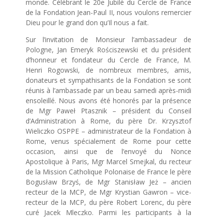
monde. Célébrant le 20e Jubilé du Cercle de France
de la Fondation Jean-Paul II, nous voulons remercier
Dieu pour le grand don qu’Il nous a fait.
Sur l’invitation de Monsieur l’ambassadeur de
Pologne, Jan Emeryk Rościszewski et du président
d’honneur et fondateur du Cercle de France, M.
Henri Rogowski, de nombreux membres, amis,
donateurs et sympathisants de la Fondation se sont
réunis à l’ambassade par un beau samedi après-midi
ensoleillé. Nous avons été honorés par la présence
de Mgr Paweł Ptasznik – président du Conseil
d’Administration à Rome, du père Dr. Krzysztof
Wieliczko OSPPE – administrateur de la Fondation à
Rome, venus spécialement de Rome pour cette
occasion, ainsi que de l’envoyé du Nonce
Apostolique à Paris, Mgr Marcel Smejkal, du recteur
de la Mission Catholique Polonaise de France le père
Bogusław Brzyś, de Mgr Stanisław Jeż – ancien
recteur de la MCP, de Mgr Krystian Gawron – vice-
recteur de la MCP, du père Robert Lorenc, du père
curé Jacek Mleczko. Parmi les participants à la