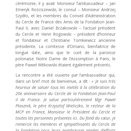
cérémonie, il y avait Monsieur l’ambassadeur – Jan
Emeryk Rościszewski, le consul – Monsieur Andrzej
Szydło, et les membres du Conseil d’Administration
du Cercle de France des Amis de la Fondation Jean-
Paul II, avec Daniel Brzakowski – l’actuel président
du Cercle et Henri Rogowski – président d’honneur
et fondateur et Christiane Tomkiewicz ancienne
présidente. La comtesse d’Ornano, bienfaitrice de
longue date, ainsi que le curé de la paroisse
polonaise Notre Dame de l’Assomption à Paris, le
père Paweł Witkowski étaient également présents.
La rencontre a été ouverte par l’ambassadeur qui,
dans un bref mot de bienvenue, a dit :
« Je suis très
heureux de saluer tous les invités à la célébration du
20e anniversaire du Cercle de la Fondation Jean-Paul
II de France. Je salue particulièrement Mgr Paweł
Ptasznik, le père Krzysztof Wieliczko, le recteur de la
MCP en France, Monsieur le Président du Cercle et
toutes les personnes présentes ici. Du fond du cœur, je
remercie les membres et sympathisants du Cercle de
la Fondation pour leurs nombreuses années d’efforts