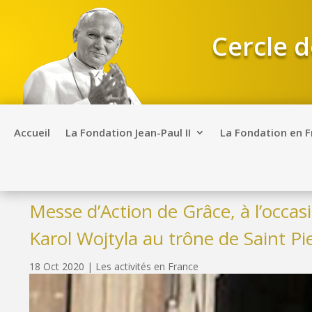
Cercle d
Accueil
La Fondation Jean-Paul II
La Fondation en 
Messe d’Action de Grâce, à l’occas
Karol Wojtyla au trône de Saint Pi
18 Oct 2020
|
Les activités en France