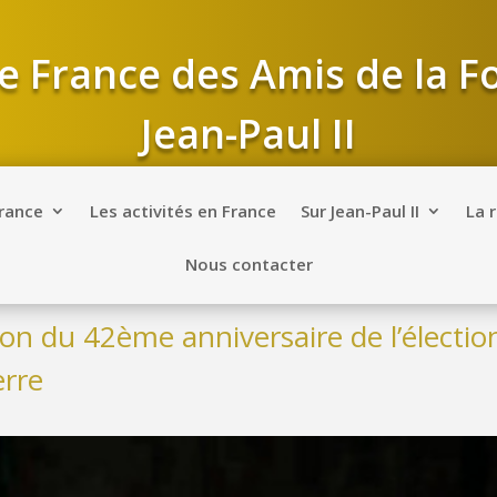
e France des Amis de la 
Jean-Paul II
France
Les activités en France
Sur Jean-Paul II
La 
Nous contacter
ion du 42ème anniversaire de l’électio
erre