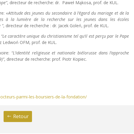
ope”
, directeur de recherche: dr. Paweł Mąkosa, prof. de KUL.
re:
«Attitude des jeunes du secondaire à l’égard du mariage et de la
les à la lumière de la recherche sur les jeunes dans les écoles
 “
, directeur de recherche : dr. Jacek Goleń, prof. de KUL.
:
“Le caractère unique du christianisme tel qu’il est perçu par le Pape
usz Ledwoń OFM, prof. de KUL.
moire:
“L’identité religieuse et nationale biélorusse dans l’approche
9)”
, directeur de recherche: prof. Piotr Kopiec.
docteurs-parmi-les-boursiers-de-la-fondation/
Retour