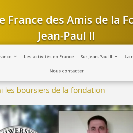
e France des Amis de la 
Jean-Paul II
France
Les activités en France
Sur Jean-Paul II
La 
Nous contacter
 les boursiers de la fondation