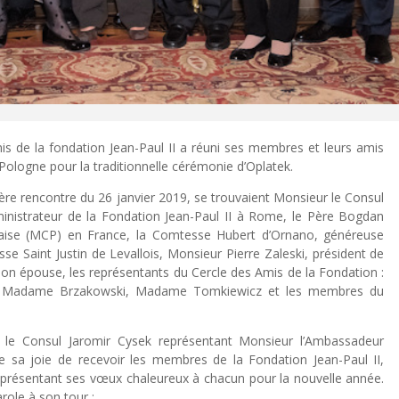
s de la fondation Jean-Paul II a réuni ses membres et leurs amis
ologne pour la traditionnelle cérémonie d’Oplatek.
re rencontre du 26 janvier 2019, se trouvaient Monsieur le Consul
ministrateur de la Fondation Jean-Paul II à Rome, le Père Bogdan
naise (MCP) en France, la Comtesse Hubert d’Ornano, généreuse
sse Saint Justin de Levallois, Monsieur Pierre Zaleski, président de
t son épouse, les représentants du Cercle des Amis de la Fondation :
t Madame Brzakowski, Madame Tomkiewicz et les membres du
r le Consul Jaromir Cysek représentant Monsieur l’Ambassadeur
 sa joie de recevoir les membres de la Fondation Jean-Paul II,
présentant ses vœux chaleureux à chacun pour la nouvelle année.
role à son tour :