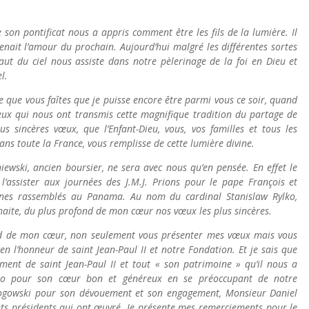
son pontificat nous a appris comment être les fils de la lumière. Il
enait l’amour du prochain. Aujourd’hui malgré les différentes sortes
aut du ciel nous assiste dans notre pèlerinage de la foi en Dieu et
l.
e que vous faîtes que je puisse encore être parmi vous ce soir, quand
ux qui nous ont transmis cette magnifique tradition du partage de
s sincères vœux, que l’Enfant-Dieu, vous, vos familles et tous les
ns toute la France, vous remplisse de cette lumière divine.
iewski, ancien boursier, ne sera avec nous qu’en pensée. En effet le
l’assister aux journées des J.M.J. Prions pour le pape François et
eunes rassemblés au Panama. Au nom du cardinal Stanislaw Rylko,
haite, du plus profond de mon cœur nos vœux les plus sincères.
fond de mon cœur, non seulement vous présenter mes vœux mais vous
en l’honneur de saint Jean-Paul II et notre Fondation. Et je sais que
ment de saint Jean-Paul II et tout « son patrimoine » qu’il nous a
no pour son cœur bon et généreux en se préoccupant de notre
ogowski pour son dévouement et son engagement, Monsieur Daniel
ents présidents qui ont œuvré. Je présente mes remerciements pour le