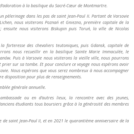
d’adoration à la basilique du Sacré-Cœur de Montmartre.
n pèlerinage dans les pas de saint Jean-Paul II. Partant de Varsovie
Lichen, nous visiterons
Poznań
et Gniezno, première capitale de la
 ensuite nous visiterons Biskupin puis Toruń, la ville de Nicolas
a forteresse des chevaliers teutoniques, puis Gdansk, capitale de
rrons nous recueillir en la basilique Sainte Marie Immaculée, le
lanów.
Puis à Varsovie nous visiterons la vieille ville, nous pourrons
et prier sur sa tombe. Et pour conclure ce voyage nous espérons avoir
 Varsovie. Nous espérons que vous serez nombreux à nous accompagner
re disposition pour plus de renseignements.
mblée générale annuelle.
ambassade ou en d’autres lieux, la rencontre avec des jeunes,
’anciens étudiants tous boursiers grâce à la générosité des membres
e de saint Jean-Paul II, et en 2021 le quarantième anniversaire de la