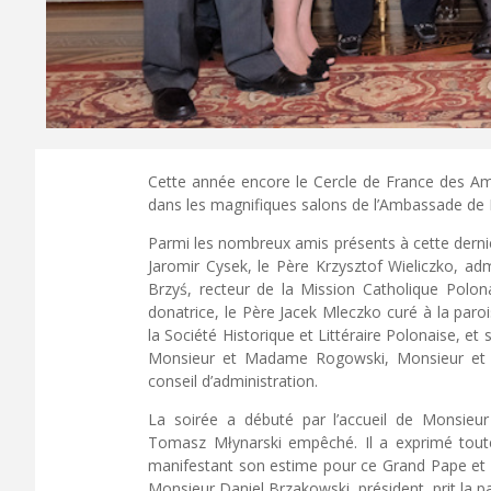
Cette année encore le Cercle de France des Ami
dans les magnifiques salons de l’Ambassade de P
Parmi les nombreux amis présents à cette derniè
Jaromir Cysek, le Père Krzysztof Wieliczko, ad
Brzyś, recteur de la Mission Catholique Polo
donatrice, le Père Jacek Mleczko curé à la paroi
la Société Historique et Littéraire Polonaise, e
Monsieur et Madame Rogowski, Monsieur e
conseil d’administration.
La soirée a débuté par l’accueil de Monsieu
Tomasz Młynarski empêché. Il a exprimé toute
manifestant son estime pour ce Grand Pape et 
Monsieur Daniel Brzakowski, président, prit la pa