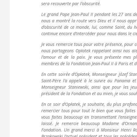
sera recouverte par l’obscurité.
Le grand Pape Jean-Paul II pendant les 27 ans de 
nous a montré la route vers Dieu et il nous appr
d’obscurité de ce monde, lui, comme Saint, du h
continue encore d’intercéder pour nous dans le cie
Je vous remercie tous pour votre présence, pour c
nous partageons Opłatek rappelant ainsi nos aïe
l’amour et de la paix. Je vous présente mes plu
membres de la Fondation Jean-Paul II à Paris et da
En cette soirée d’Opłatek, Monseigneur Józef Stan
Saint-Père l’a appelé à le suivre au Panama et 
Monseigneur Staniewski, ainsi que pour les j
président de la Fondation et au mien, je vous sou
En ce soir d’Opłatek, je souhaite, du plus pro
remercier tous pour tout le bien que vous faites 
vous faites beaucoup en transmettant l’enseigne
laissé. Je remercie beaucoup Madame d’Orna
Fondation. Un grand merci à Monsieur Henri R
Brzakowski l’actuel président et tous les précéd