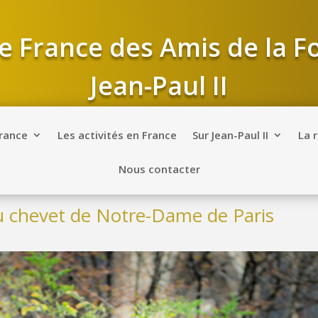
e France des Amis de la 
Jean-Paul II
France
Les activités en France
Sur Jean-Paul II
La 
Nous contacter
au chevet de Notre-Dame de Paris