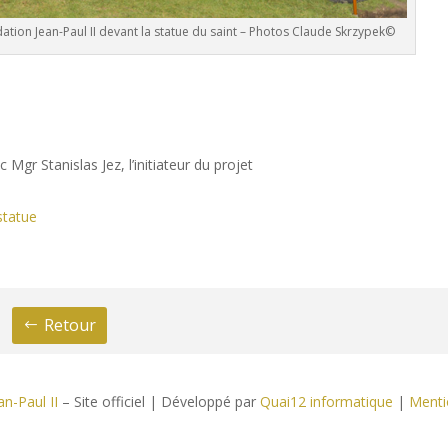
ion Jean-Paul II devant la statue du saint – Photos Claude Skrzypek©
 Mgr Stanislas Jez, l’initiateur du projet
statue
Retour
n-Paul II
– Site officiel | Développé par
Quai12 informatique
|
Menti