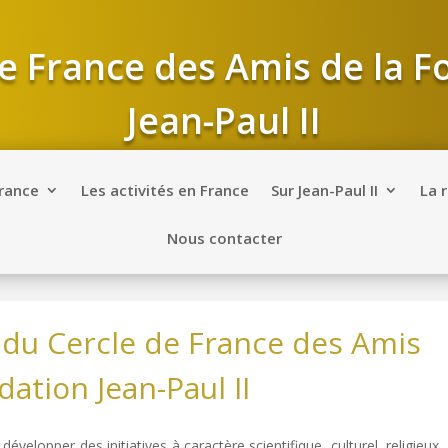
e France des Amis de la 
Jean-Paul II
France
Les activités en France
Sur Jean-Paul II
La 
Nous contacter
e du Cercle de France des Amis
dation Jean-Paul II
développer des initiatives à caractère scientifique, culturel, religieux